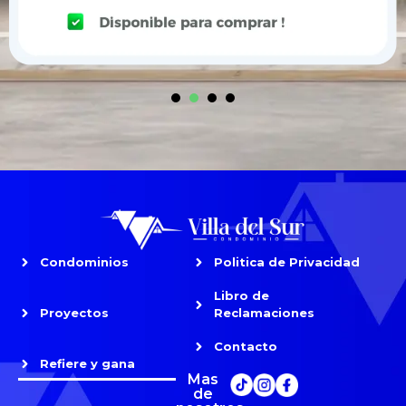
1
2
3
4
Condominios
Politica de Privacidad
Libro de
Proyectos
Reclamaciones
Contacto
Refiere y gana
Mas
de