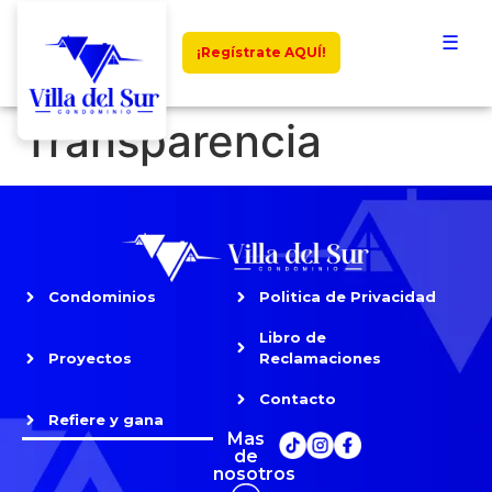
☰
¡Regístrate AQUÍ!
Transparencia
Condominios
Politica de Privacidad
Libro de
Proyectos
Reclamaciones
Contacto
Refiere y gana
Mas
de
nosotros